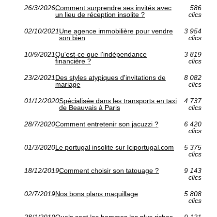
26/3/2026
Comment surprendre ses invités avec
586
un lieu de réception insolite ?
clics
02/10/2021
Une agence immobilière pour vendre
3 954
son bien
clics
10/9/2021
Qu'est-ce que l'indépendance
3 819
financière ?
clics
23/2/2021
Des styles atypiques d'invitations de
8 082
mariage
clics
01/12/2020
Spécialisée dans les transports en taxi
4 737
de Beauvais à Paris
clics
28/7/2020
Comment entretenir son jacuzzi ?
6 420
clics
01/3/2020
Le portugal insolite sur Iciportugal.com
5 375
clics
18/12/2019
Comment choisir son tatouage ?
9 143
clics
02/7/2019
Nos bons plans maquillage
5 808
clics
28/1/2019
Quels sont les hommes les plus riches
9 121