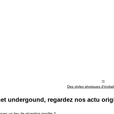
Des styles atypiques d'invita
et undergound, regardez nos actu orig
vec un lieu de réception insolite ?