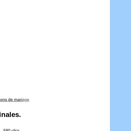
tions de mariage
inales.
580 clics